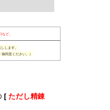
)など、
返しします。
・御同意ください。）
の
[
ただし精錬