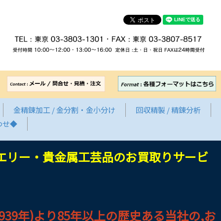
金精錬加工 / 金分割・金小分け
回収精製 / 精錬分析
わせ◆
エリー・貴金属工芸品のお買取りサービ
9年)より85年以上の歴史ある当社の,お