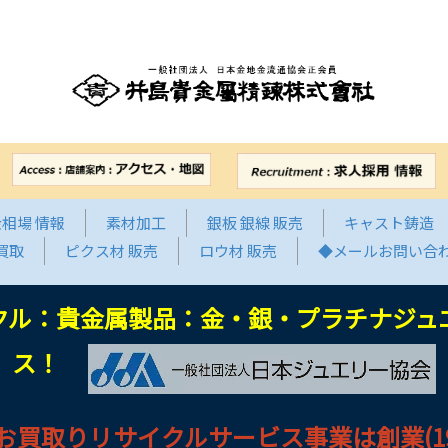
相場 情報
素材加工
銀板 銀線 販売
キャスト鋳造
買取
ピクス材 販売
ロウ材 販売
◆メールお問い合
クル：貴金属製品：金・銀・プラチナジュ
ス！
買取りリサイクルサービス事業は創業(193