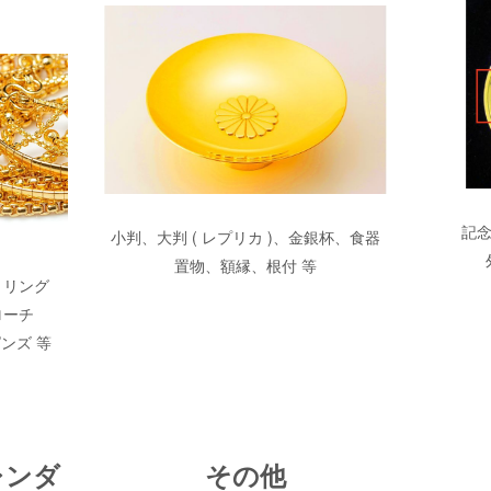
記念
小判、大判 ( レプリカ )、金銀杯、食器
置物、額縁、根付 等
、リング
ローチ
ンズ 等
レンダ
その他