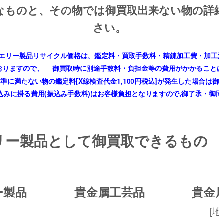
のと、その物では御買取出来ない物の詳
さい。
エリー製品リサイクル価格は、鑑定料・買取手数料・精錬加工費・加工
りますので、
御買取時に別途手数料・負担金等の費用がかかること
満たない物の鑑定料[X線検査代金1,100円税込]が発生した場合は
に掛る費用(振込み手数料)はお客様負担となりますので,御了承・御
リー製品として御買取できるもの
ー製品
貴金属工芸品
貴金
[