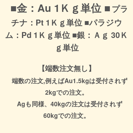
■金：Au 1Ｋｇ単位 ■
プラ
チナ：Pt 1Ｋｇ単位 ■
パラジウ
ム：Pd 1Ｋｇ単位 ■
銀：Ａｇ 30Ｋ
ｇ単位
【端数注文無し】
端数の注文,例えばAu1.5kgは受付されず
2kgでの注文。
Agも同様、40kgの注文は受付されず
60kgでの注文。