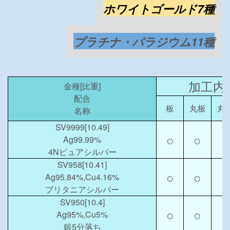
ホワイトゴールド7種
プラチナ・パラジウム11種
加工内
金種[比重]
配合
板
丸板
丸
名称
SV9999[10.49]
○
○
○
Ag99.99%
4Nピュアシルバー
SV958[10.41]
○
○
○
Ag95.84%,Cu4.16%
ブリタニアシルバー
SV950[10.4]
○
○
○
Ag95%,Cu5%
銀5分落ち