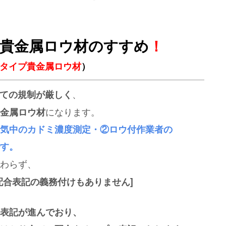
プ貴金属ロウ材のすすめ
！
Wタイプ貴金属ロウ材
）
、
しての規制が厳しく
になります。
金属ロウ材
気中のカドミ濃度測定・②ロウ付作業者の
す。
わらず、
配合表記の義務付けもありません]
表記が進んでおり、