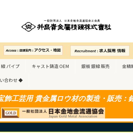
 線 パイプ
キャスト鋳造 OEM
銀板 銀線 販売
金精
問い合わせ ◆
宝飾工芸用 貴金属ロウ材の製造・販売：