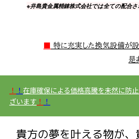
※井島貴金属精錬株式会社では全ての配合
■
特に充実した換気設備が設
是
！
！
在庫確保による価格高騰を未然に防止
ざいます
！
！
貴方の夢を叶える物が、