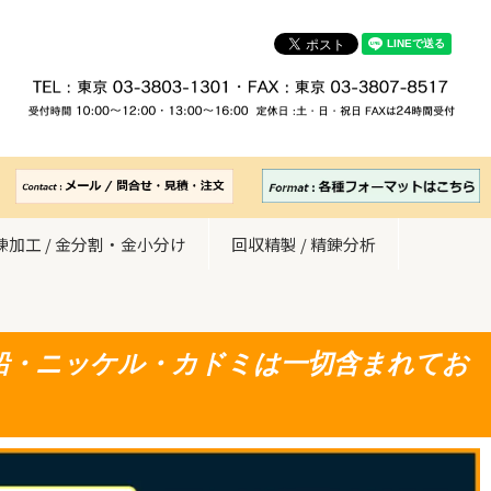
錬加工 / 金分割・金小分け
回収精製 / 精錬分析
鉛・ニッケル・カドミは一切含まれてお