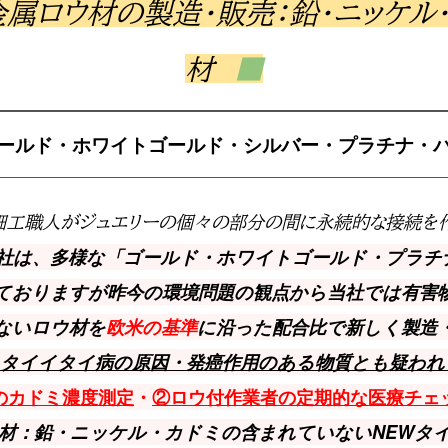
金属ロウ材の製造・販売：鉛・ニッケル
材
■
ールド・ホワイトゴールド・シルバー・プラチナ・
細工職人がジュエリーの個々の部分の間に永続的な接続を
会社は、多様な「ゴールド・ホワイトゴールド・プラチ
ておりますが昨今の環境問題の観点から当社では有害
ないロウ材を
欧米の基準
に沿った配合比で新しく製造
イタイイタイ病の原因・発癌作用のある物質とも疑われ
のカドミ濃度測定
・
②ロウ付作業者の定期的な医療チェ
ウ材：鉛・ニッケル・カドミの含まれていないNEWタ