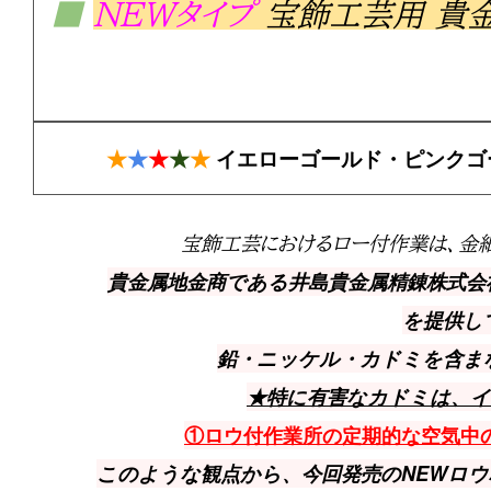
■
NEWタイプ
宝飾工芸用 貴
★
★
★
★
★
イエローゴールド・ピンクゴ
宝飾工芸におけるロー付作業は、金
貴金属地金商である井島貴金属精錬株式
を提供し
鉛・ニッケル・カドミを含ま
★特に有害なカドミは、
①ロウ付作業所の定期的な空気中
このような観点から、今回発売のNEWロ