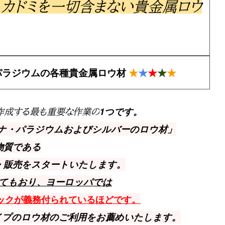
・カドミを一切含まない貴金属ロウ
パラジウムの各種貴金属ロウ材
★
★
★
★
★
1つです。
作成する最も重要な作業の
ナ・パラジウム
およびシルバーのロウ材」
物質である
・販売をスタートいたします。
てもおり、ヨーロッパでは
ックが義務付られているほどです。
イプのロウ材のご利用をお薦めいたします。