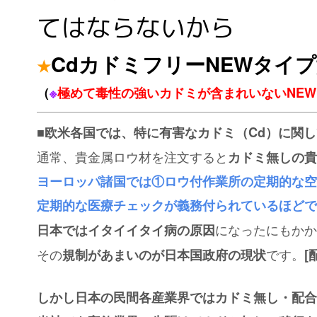
てはならないから
CdカドミフリーNEWタイ
★
（
※
極めて毒性の強いカドミが含まれいないNE
■欧米各国では、特に有害なカドミ（Cd）に関
通常、貴金属ロウ材を注文すると
カドミ無しの貴
ヨーロッパ諸国では①ロウ付作業所の定期的な空
定期的な医療チェックが義務付られているほどで
になったにもかか
日本ではイタイイタイ病の原因
その
です。
規制があまいのが日本国政府の現状
[
しかし日本の民間各産業界ではカドミ無し・配合