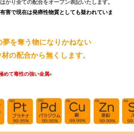
はかり全ての配合をオープン表記いたします。
有害で現在は発癌性物質としても疑われていま
の夢を奪う物になりかねない
ウ材の配合から無くします
。
極めて毒性の強い金属
■