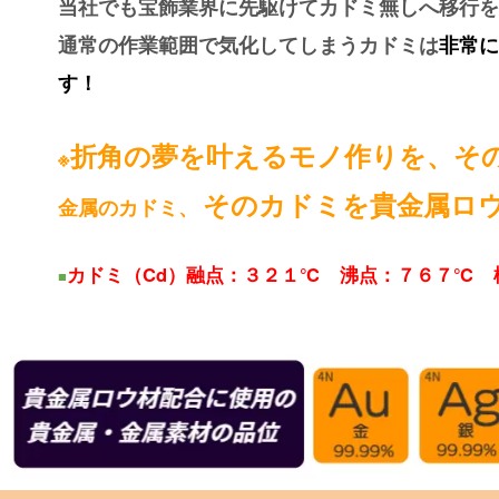
当社でも宝飾業界に先駆けてカドミ無しへ移行を
通常の作業範囲で気化してしまうカドミは
非常に
す！
折角の夢を叶えるモノ作りを、そ
※
そのカドミを貴金属ロ
金属のカドミ、
カドミ（Cd）融点：３２１℃ 沸点：７６７℃ 
■