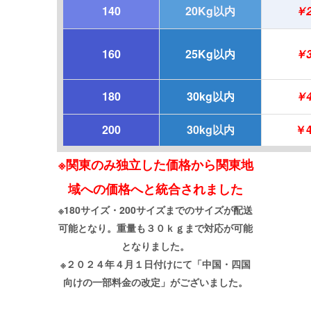
140
20Kg以内
￥2
160
25Kg以内
￥3
180
30kg以内
￥4
200
30kg以内
￥4
※関東のみ独立した価格から関東地
域への価格へと統合されました
※180サイズ・200サイズまでのサイズが配送
可能となり。重量も３０ｋｇまで対応が可能
となりました。
※２０２４年４月１日付けにて「中国・四国
向けの一部料金の改定」がございました。