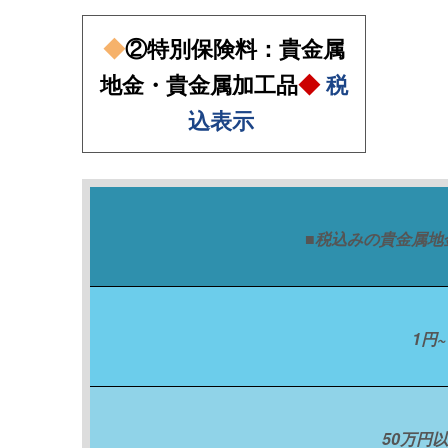
◆
②特別保険料：貴金属
地金・貴金属加工品
◆
税
込表示
■税込みの貴金属地
1円
50万円