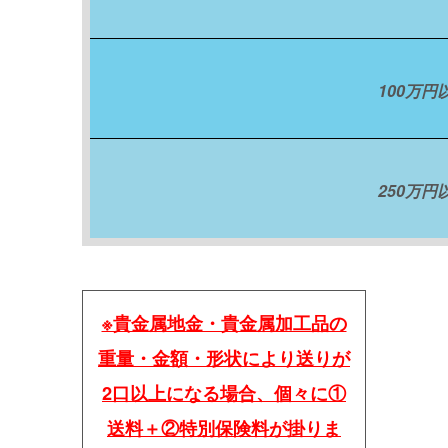
100万円
250万円
※貴金属地金・貴金属加工品の
重量・金額・形状により送りが
2口以上になる場合、個々に①
送料＋②特別保険料が掛りま