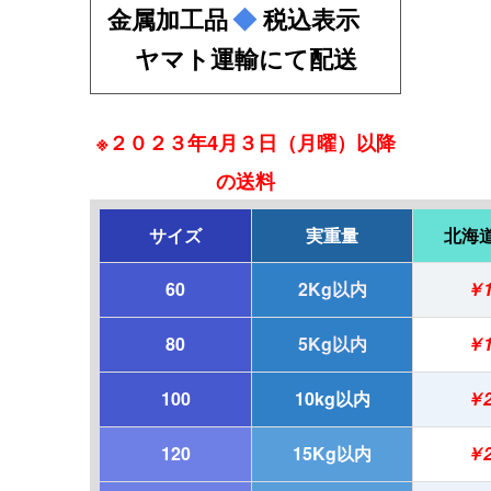
金属加工品
◆
税込表示
ヤマト運輸にて配送
※２０２３年4月３日（月曜）以降
の送料
サイズ
実重量
北海
60
2Kg以内
￥1
80
5Kg以内
￥1
100
10kg以内
￥2
120
15Kg以内
￥2