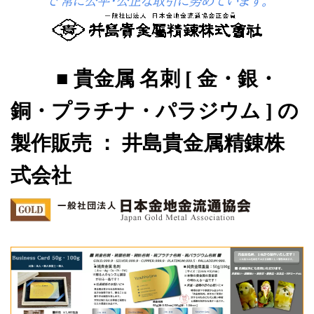
で
常に公平・公正な取引に努めています。
■ 貴金属 名刺 [ 金・銀・
銅・プラチナ・パラジウム ] の
製作販売 ： 井島貴金属精錬株
式会社